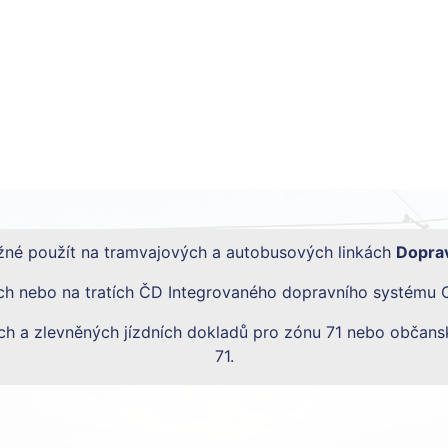
né použít na tramvajových a autobusových linkách
Doprav
ch nebo na tratích ČD Integrovaného dopravního systému 
kých a zlevněných jízdních dokladů pro zónu 71 nebo obča
71.